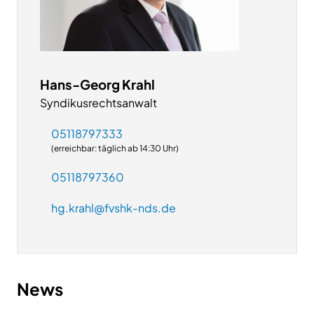
Hans-Georg Krahl
Syndikusrechtsanwalt
05118797333
(erreichbar: täglich ab 14:30 Uhr)
05118797360
hg.krahl@fvshk-nds.de
News