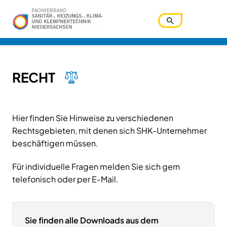
Benutzername
RECHT
Hier finden Sie Hinweise zu verschiedenen
Passwort
Rechtsgebieten, mit denen sich SHK-Unternehmer
beschäftigen müssen.
Passwort vergessen?
Für individuelle Fragen melden Sie sich gern
telefonisch oder per E-Mail.
Ihre Zugangsdaten werden über den Zentralverband
verwaltet. Bitte nutzen Sie die dortige Funktion.
Angemeldet bleiben
Sie finden alle Downloads aus dem