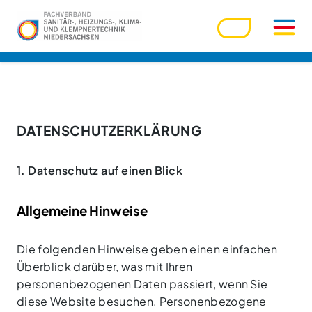
Benutzername
DATENSCHUTZERKLÄRUNG
Passwort
1. Datenschutz auf einen Blick
Allgemeine Hinweise
Passwort vergessen?
Ihre Zugangsdaten werden über den Zentralverband
Die folgenden Hinweise geben einen einfachen
verwaltet. Bitte nutzen Sie die dortige Funktion.
Überblick darüber, was mit Ihren
personenbezogenen Daten passiert, wenn Sie
Angemeldet bleiben
diese Website besuchen. Personenbezogene