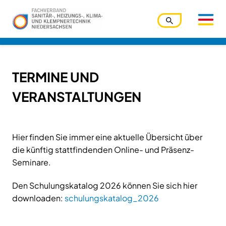
Benutzername
TERMINE UND
VERANSTALTUNGEN
Passwort
Hier finden Sie immer eine aktuelle Übersicht über
die künftig stattfindenden Online- und Präsenz-
Seminare.
Passwort vergessen?
Ihre Zugangsdaten werden über den Zentralverband
Den Schulungskatalog 2026 können Sie sich hier
verwaltet. Bitte nutzen Sie die dortige Funktion.
downloaden:
schulungskatalog_2026
Angemeldet bleiben