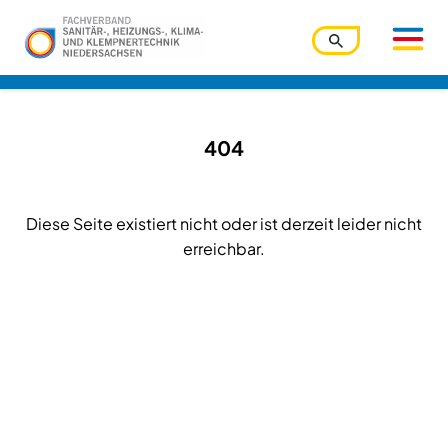
Benutzername
404
Diese Seite existiert nicht oder ist derzeit leider nicht
Passwort
erreichbar.
Passwort vergessen?
Ihre Zugangsdaten werden über den Zentralverband
verwaltet. Bitte nutzen Sie die dortige Funktion.
Angemeldet bleiben