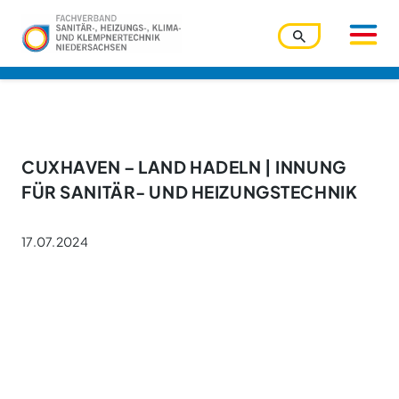
Benutzername
CUXHAVEN – LAND HADELN | INNUNG
FÜR SANITÄR- UND HEIZUNGSTECHNIK
Passwort
17.07.2024
Passwort vergessen?
Ihre Zugangsdaten werden über den Zentralverband
verwaltet. Bitte nutzen Sie die dortige Funktion.
Angemeldet bleiben