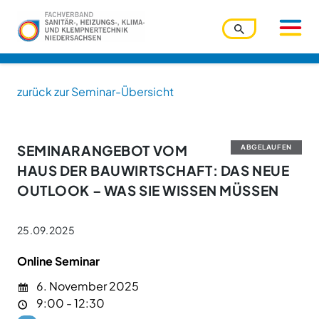
zurück zur Seminar-Übersicht
Benutzername
SEMINARANGEBOT VOM
ABGELAUFEN
HAUS DER BAUWIRTSCHAFT: DAS NEUE
Passwort
OUTLOOK – WAS SIE WISSEN MÜSSEN
25.09.2025
Passwort vergessen?
Ihre Zugangsdaten werden über den Zentralverband
Online Seminar
verwaltet. Bitte nutzen Sie die dortige Funktion.
6. November 2025
Angemeldet bleiben
9:00 - 12:30