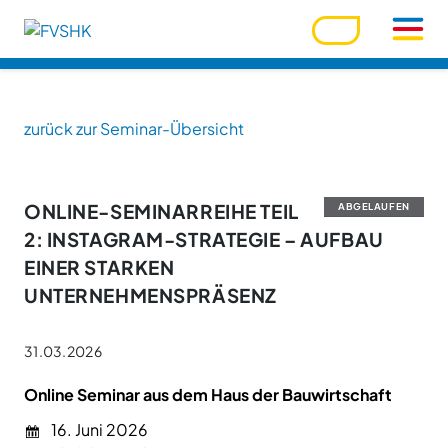
zurück zur Seminar-Übersicht
Benutzername
ONLINE-SEMINARREIHE TEIL
ABGELAUFEN
2: INSTAGRAM-STRATEGIE – AUFBAU
Passwort
EINER STARKEN
UNTERNEHMENSPRÄSENZ
Passwort vergessen?
31.03.2026
Ihre Zugangsdaten werden über den Zentralverband
verwaltet. Bitte nutzen Sie die dortige Funktion.
Online Seminar aus dem Haus der Bauwirtschaft
Angemeldet bleiben
16. Juni 2026