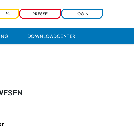
PRESSE
LOGIN
UNG
DOWNLOADCENTER
Benutzername
Passwort
WESEN
Passwort vergessen?
Ihre Zugangsdaten werden über den
Zentralverband verwaltet. Bitte nutzen Sie
die dortige Funktion.
en
Angemeldet bleiben