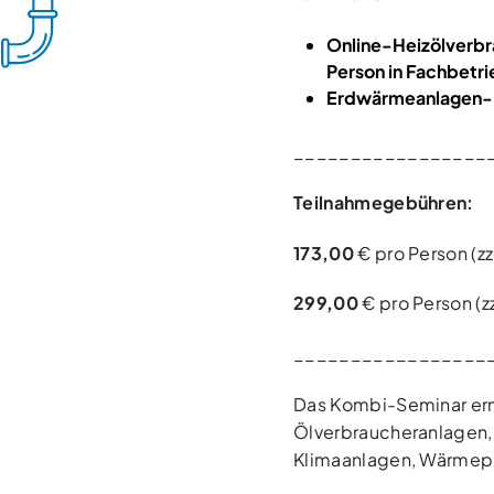
Online-Heizölverbr
Person in Fachbetr
Erdwärmeanlagen-
_________________
Teilnahmegebühren:
173,00
€ pro Person (z
299,00
€ pro Person (z
_________________
Das Kombi-Seminar ermö
Ölverbraucheranlagen,
Klimaanlagen, Wärmepu