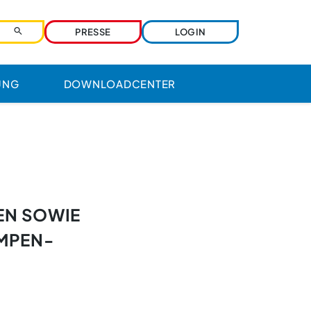
PRESSE
LOGIN
UNG
DOWNLOADCENTER
Benutzername
Passwort
EN SOWIE
Passwort vergessen?
MPEN-
Ihre Zugangsdaten werden über den
Zentralverband verwaltet. Bitte nutzen Sie
die dortige Funktion.
Angemeldet bleiben