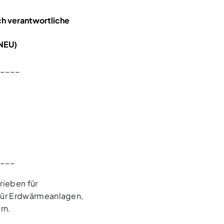
ch verantwortliche
NEU)
____
___
rieben für
für Erdwärmeanlagen,
rn.