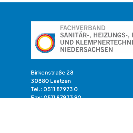
Birkenstraße 28
30880 Laatzen
Tel.: 0511 87973 0
Fax: 0511 87973 90
E-Mail: info@fvshk-nds.de
Impr