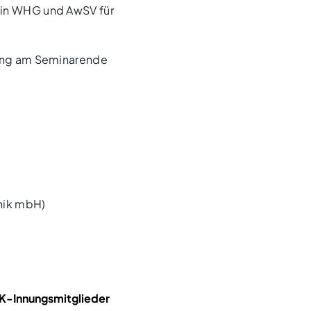
n in WHG und AwSV für
üfung am Seminarende
nik mbH)
HK-Innungsmitglieder