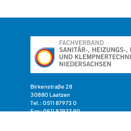
Birkenstraße 28
30880 Laatzen
Tel.: 0511 87973 0
Fax: 0511 87973 90
E-Mail: info@fvshk-nds.de