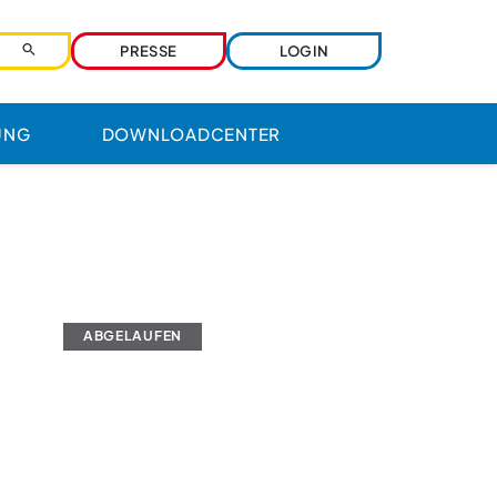
PRESSE
LOGIN
UNG
DOWNLOADCENTER
Benutzername
Passwort
ABGELAUFEN
Passwort vergessen?
Ihre Zugangsdaten werden über den
Zentralverband verwaltet. Bitte nutzen Sie
die dortige Funktion.
Angemeldet bleiben