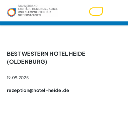
Benutzername
BEST WESTERN HOTEL HEIDE
(OLDENBURG)
Passwort
19.09.2025
rezeption@hotel-heide.de
Passwort vergessen?
Ihre Zugangsdaten werden über den Zentralverband
verwaltet. Bitte nutzen Sie die dortige Funktion.
Angemeldet bleiben