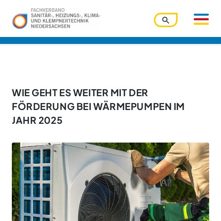
Benutzername
WIE GEHT ES WEITER MIT DER
FÖRDERUNG BEI WÄRMEPUMPEN IM
JAHR 2025
Passwort
Passwort vergessen?
Ihre Zugangsdaten werden über den Zentralverband
verwaltet. Bitte nutzen Sie die dortige Funktion.
Angemeldet bleiben