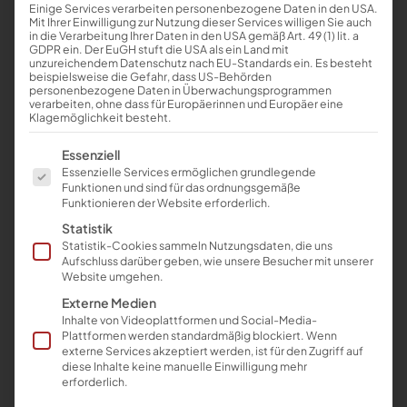
Einige Services verarbeiten personenbezogene Daten in den USA.
Mit Ihrer Einwilligung zur Nutzung dieser Services willigen Sie auch
in die Verarbeitung Ihrer Daten in den USA gemäß Art. 49 (1) lit. a
GDPR ein. Der EuGH stuft die USA als ein Land mit
unzureichendem Datenschutz nach EU-Standards ein. Es besteht
beispielsweise die Gefahr, dass US-Behörden
personenbezogene Daten in Überwachungsprogrammen
verarbeiten, ohne dass für Europäerinnen und Europäer eine
Klagemöglichkeit besteht.
Es folgt eine Liste der Service-Gruppen, für die eine E
Essenziell
Essenzielle Services ermöglichen grundlegende
Funktionen und sind für das ordnungsgemäße
Funktionieren der Website erforderlich.
Statistik
Statistik-Cookies sammeln Nutzungsdaten, die uns
13.11.2024
Aufschluss darüber geben, wie unsere Besucher mit unserer
Website umgehen.
ZVSHK: Präsident Hilpert im Amt bestätigt
Externe Medien
Inhalte von Videoplattformen und Social-Media-
Plattformen werden standardmäßig blockiert. Wenn
Neuer Vize-Präsident wird Frank Senger – drei
externe Services akzeptiert werden, ist für den Zugriff auf
neue Mitglieder im ZVSHK-Vorstand
diese Inhalte keine manuelle Einwilligung mehr
erforderlich.
Die Mitgliederversammlung des Zentralverbandes