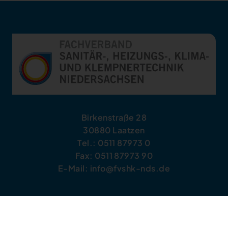
Birkenstraße 28
30880 Laatzen
Tel.: 0511 87973 0
Fax: 0511 87973 90
E-Mail: info@fvshk-nds.de