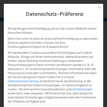
Mit die
Datenschutz-Präferenz
Wir benötigen Ihre Einwilligung, bevor Sie unsere Website weiter
besuchen können.
Benutzername
Wenn Sie unter 16 Jahre alt sind und Ihre Einwilligung zu optionalen
Services geben möchten, müssen Sie Ihre
WAHLEN IM ZVSHK – PRÄSIDENT HILPERT
Erziehungsberechtigten um Erlaubnis bitten.
IM AMT BESTÄTIGT –
Wir verwenden Cookies und andere Technologien auf unserer
Website. Einige von ihnen sind essenziell, während andere uns
NIEDERSÄCHSISCHER
Passwort
helfen, diese Website und Ihre Erfahrung zu verbessern.
LANDESINNUNGSMEISTER FRANK
Personenbezogene Daten können verarbeitet werden (z. B. IP-
Adressen), z. B. für personalisierte Anzeigen und Inhalte oder die
SENGER WIRD NEUER VIZE-PRÄSIDENT
Messung von Anzeigen und Inhalten.
Weitere Informationen über
die Verwendung Ihrer Daten finden Sie in unserer
Passwort vergessen?
Datenschutzerklärung
.
Es besteht keine Verpflichtung, in die
Ihre Zugangsdaten werden über den Zentralverband
Verarbeitung Ihrer Daten einzuwilligen, um dieses Angebot zu
nutzen.
Sie können Ihre Auswahl jederzeit unter
Einstellungen
verwaltet. Bitte nutzen Sie die dortige Funktion.
widerrufen oder anpassen.
Bitte beachten Sie, dass aufgrund
individueller Einstellungen möglicherweise nicht alle Funktionen
Angemeldet bleiben
der Website verfügbar sind.